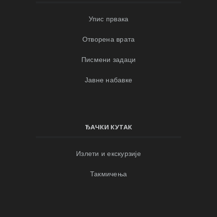
Упис првака
Отворена врата
Писмени задаци
Јавне набавке
ЂАЧКИ КУТАК
Излети и екскурзије
Такмичења