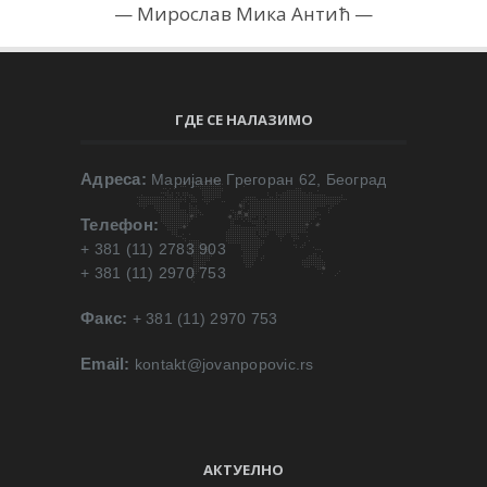
Мирослав Мика Антић
ГДЕ СЕ НАЛАЗИМО
Адреса:
Маријане Грегоран 62, Београд
Телефон:
+ 381 (11) 2783 903
+ 381 (11) 2970 753
Факс:
+ 381 (11) 2970 753
Email:
kontakt@jovanpopovic.rs
АКТУЕЛНО