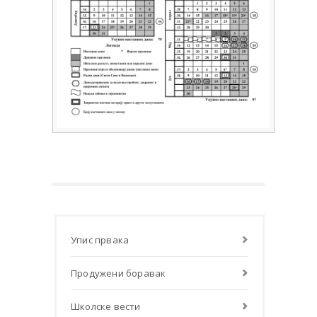
Упис првака
Продужени боравак
Школске вести