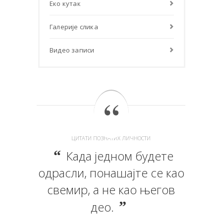
Еко кутак
Галерије слика
Видео записи
ЦИТАТИ ПОЗНАТИХ ЛИЧНОСТИ
Када једном будете
одрасли, понашајте се као
свемир, а не као његов
део.