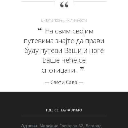
ЦИТАТИ ПОЗНАТИХ ЛИЧНОСТИ
На свим својим
путевима знајте да прави
буду путеви Ваши и ноге
Ваше неће се
спотицати.
Свети Сава
ГДЕ СЕ НАЛАЗИМО
Адреса:
Маријане Грегоран 62, Београд