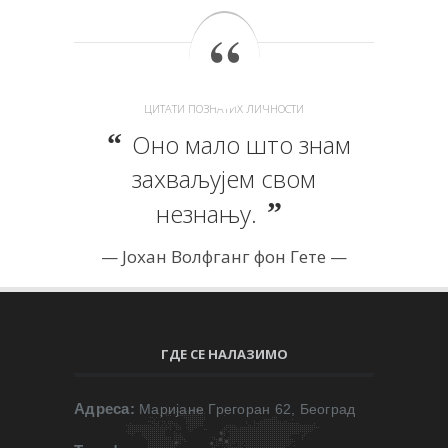
ЦИТАТИ ПОЗНАТИХ ЛИЧНОСТИ
Оно мало што знам
захваљујем свом
незнању.
Јохан Волфганг фон Гете
ГДЕ СЕ НАЛАЗИМО
Адреса:
Маријане Грегоран 62, Београд