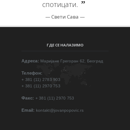
спотицати.
Свети Сава
ГДЕ СЕ НАЛАЗИМО
Адреса:
Маријане Грегоран 62, Београд
Телефон:
+ 381 (11) 2783 903
+ 381 (11) 2970 753
Факс:
+ 381 (11) 2970 753
Email:
kontakt@jovanpopovic.rs