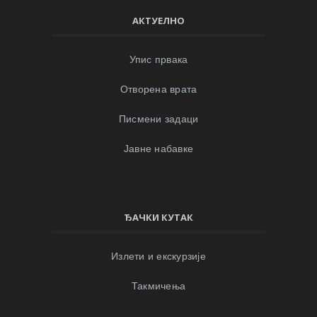
АКТУЕЛНО
Упис првака
Отворена врата
Писмени задаци
Јавне набавке
ЂАЧКИ КУТАК
Излети и екскурзије
Такмичења