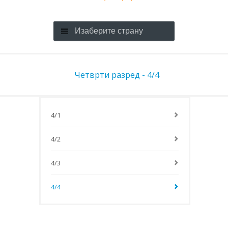
Изаберите страну
Четврти разред - 4/4
4/1
4/2
4/3
4/4