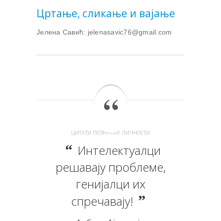
Цртање, сликање и вајање
Јелена Савић: jelenasavic76@gmail.com
ЦИТАТИ ПОЗНАТИХ ЛИЧНОСТИ
Интелектуалци
решавају проблеме,
генијалци их
спречавају!