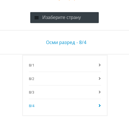
Изаберите страну
Осми разред - 8/4
8/1
8/2
8/3
8/4