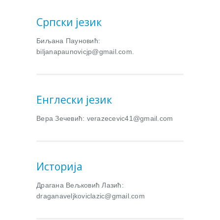
Српски језик
Биљана Пауновић:
biljanapaunovicjp@gmail.com.
Енглески језик
Вера Зечевић: verazecevic41@gmail.com
Историја
Драгана Вељковић Лазић:
draganaveljkoviclazic@gmail.com