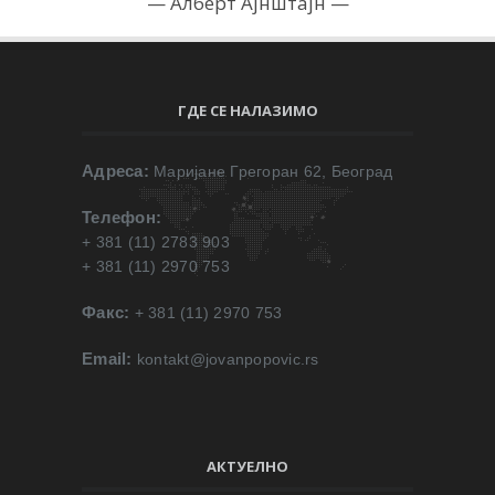
Алберт Ајнштајн
ГДЕ СЕ НАЛАЗИМО
Адреса:
Маријане Грегоран 62, Београд
Телефон:
+ 381 (11) 2783 903
+ 381 (11) 2970 753
Факс:
+ 381 (11) 2970 753
Email:
kontakt@jovanpopovic.rs
АКТУЕЛНО