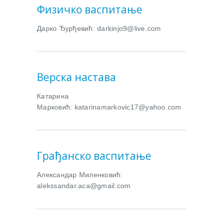
Физичко васпитање
Дарко Ђурђевић: darkinjo9@live.com
Верска настава
Катарина
Марковић: katarinamarkovic17@yahoo.com
Грађанско васпитање
Александар Миленковић:
alekssandar.aca@gmail.com