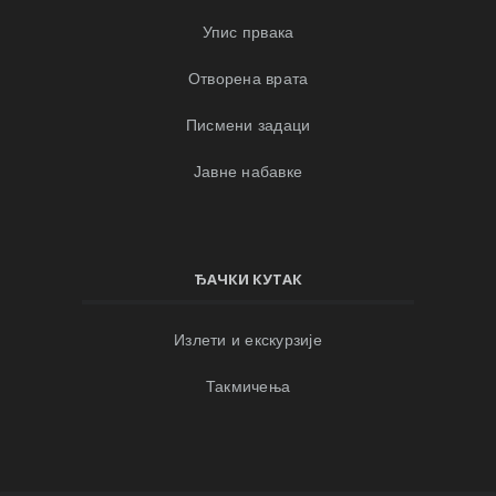
Упис првака
Отворена врата
Писмени задаци
Јавне набавке
ЂАЧКИ КУТАК
Излети и екскурзије
Такмичења