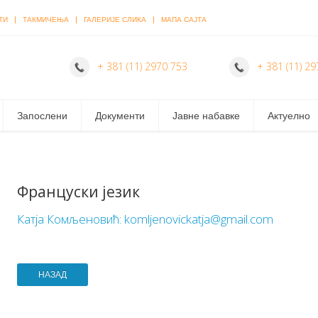
|
|
|
ТИ
ТАКМИЧЕЊА
ГАЛЕРИЈЕ СЛИКА
МАПА САЈТА
+ 381 (11) 2970 753
+ 381 (11) 29
Запослени
Документи
Јавне набавке
Актуелно
Француски језик
Катја Комљеновић: komljenovickatja@gmail.com
НАЗАД